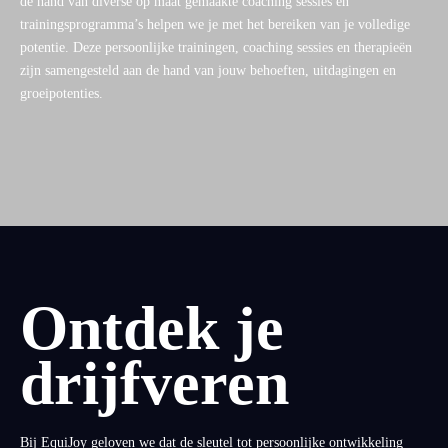
de hand van diverse op maat gemaakte coaching sessies en
trainingsprogramma’s helpen we je met het bereiken van je volledige
potentie. Deze persoonlijke trainingen, coaching sessies en therapieën
zijn samengesteld aan de hand van jouw behoeften, uitdagingen en
groeipotenties.
Ontdek je
drijfveren
Bij EquiJoy geloven we dat de sleutel tot persoonlijke ontwikkeling