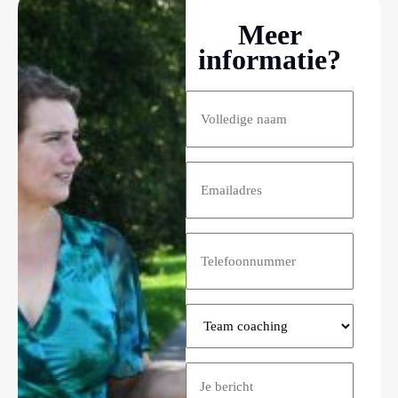
Meer
informatie?
Naam
(Vereist)
E-
mailadres
(Vereist)
Telefoon
Kies
het
onderwerp
Bericht
van