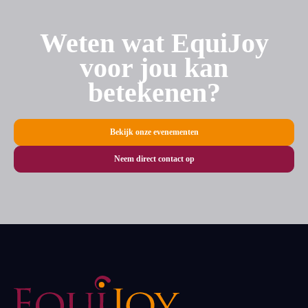
Weten wat EquiJoy
voor jou kan
betekenen?
Bekijk onze evenementen
Neem direct contact op